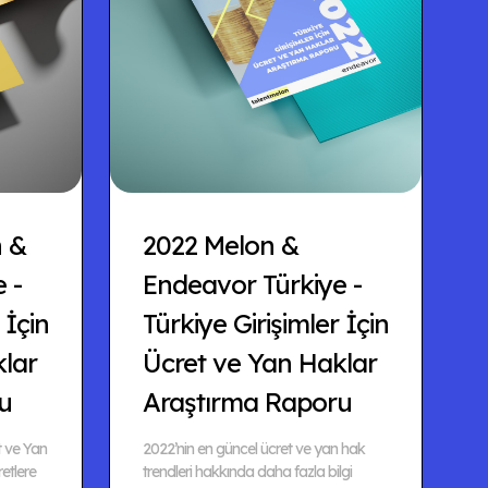
n &
2022 Melon &
 -
Endeavor Türkiye -
 İçin
Türkiye Girişimler İçin
klar
Ücret ve Yan Haklar
u
Araştırma Raporu
t ve Yan
2022’nin en güncel ücret ve yan hak
etlere
trendleri hakkında daha fazla bilgi