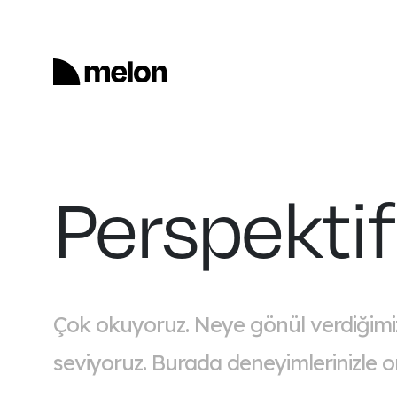
Perspektif
Çok okuyoruz. Neye gönül verdiğimizi
seviyoruz. Burada deneyimlerinizle o