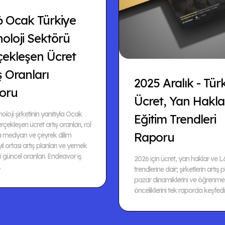
6 Ocak Türkiye
oloji Sektörü
çekleşen Ücret
ş Oranları
2025 Aralık - Tür
oru
Ücret, Yan Hakla
oloji şirketinin yanıtıyla Ocak
Eğitim Trendleri
çekleşen ücret artış oranları, rol
Raporu
 medyan ve çeyrek dilim
 yıl ortası artış planları ve yemek
 güncel oranları. Endeavor iş
2026 için ücret, yan haklar ve 
.
trendlerine dair; şirketlerin artış p
pazar dinamiklerini ve öğrenme
önceliklerini tek raporda keşfedi