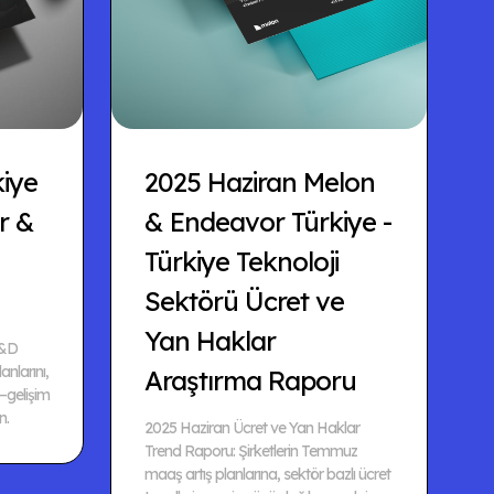
kiye
2025 Haziran Melon
r &
& Endeavor Türkiye -
Türkiye Teknoloji
Sektörü Ücret ve
Yan Haklar
L&D
lanlarını,
Araştırma Raporu
–gelişim
n.
2025 Haziran Ücret ve Yan Haklar
Trend Raporu: Şirketlerin Temmuz
maaş artış planlarına, sektör bazlı ücret