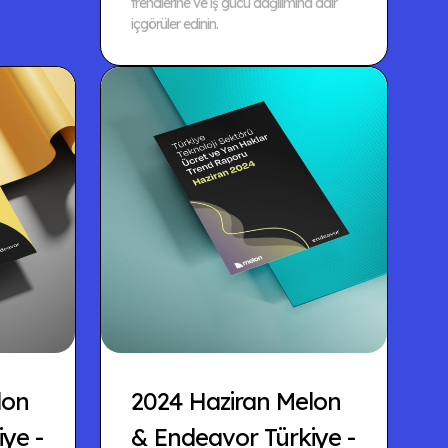
trendlerine ve iş gücü dağılımına dair
içgörüler edinin.
lon
2024 Haziran Melon
ye -
& Endeavor Türkiye -