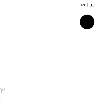
EN
TR
yı
.