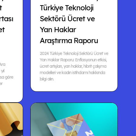
t
Türkiye Teknoloji
rtası
Sektörü Ücret ve
et
Yan Haklar
Araştırma Raporu
2024 Türkiye Teknoloji Sektörü Ücret ve
Yan Haklar Raporu: Enflasyonun etkisi,
Ara
ücret artışları, yan haklar, hibrit çalışma
yıl
modelleri ve kadın istihdamı hakkında
nsa göre
bilgi alın.
er