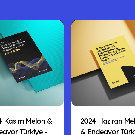
4 Kasım Melon &
2024 Haziran Me
avor Türkiye -
& Endeavor Türki