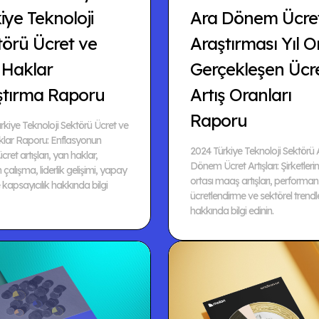
iye Teknoloji
Ara Dönem Ücre
törü Ücret ve
Araştırması Yıl O
 Haklar
Gerçekleşen Ücr
ştırma Raporu
Artış Oranları
Raporu
rkiye Teknoloji Sektörü Ücret ve
lar Raporu: Enflasyonun
2024 Türkiye Teknoloji Sektörü 
 ücret artışları, yan haklar,
Dönem Ücret Artışları: Şirketlerin 
çalışma, liderlik gelişimi, yapay
ortası maaş artışları, performa
kapsayıcılık hakkında bilgi
ücretlendirme ve sektörel trendl
hakkında bilgi edinin.