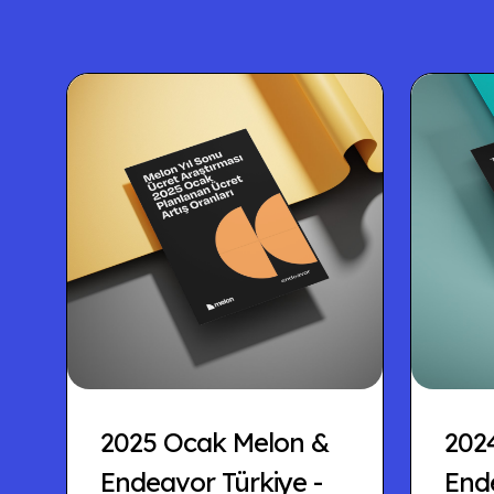
2025 Ocak Melon &
202
Endeavor Türkiye -
Ende