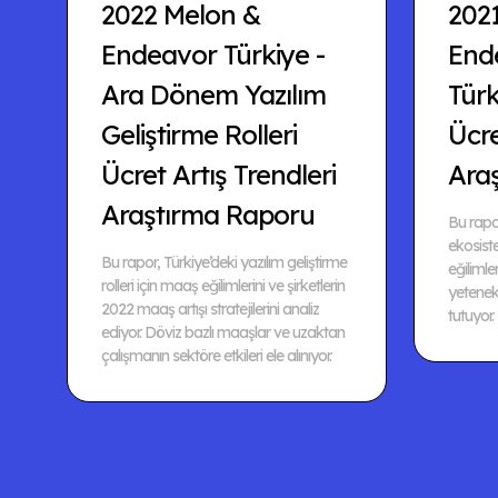
2022 Melon &
202
Endeavor Türkiye -
Ende
Ara Dönem Yazılım
Türk
Geliştirme Rolleri
Ücr
Ücret Artış Trendleri
Ara
Araştırma Raporu
Bu rapor
ekosis
Bu rapor, Türkiye’deki yazılım geliştirme
eğilimler
rolleri için maaş eğilimlerini ve şirketlerin
yetenek 
2022 maaş artışı stratejilerini analiz
tutuyor.
ediyor. Döviz bazlı maaşlar ve uzaktan
çalışmanın sektöre etkileri ele alınıyor.