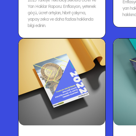
2023 Türkiye Teknoloji Sektörü Ücret ve
Enflasy
Yan Haklar Raporu: Enflasyon, yetenek
yan hakl
göçü, ücret artışları, hibrit çalışma,
hakkında
yapay zeka ve daha fazlası hakkında
bilgi edinin.