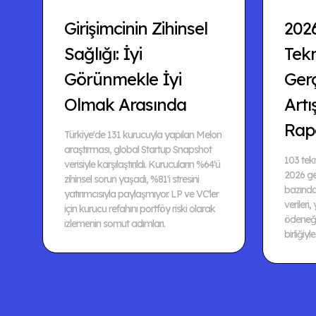
Girişimcinin Zihinsel
202
Sağlığı: İyi
Tekn
Görünmekle İyi
Ger
Olmak Arasında
Artı
Rap
Türkiye'de 131 kurucuyla yapılan Melon
araştırması, global Startup Snapshot
103 tekn
verisiyle karşılaştırıldı. Kurucuların %64'ü
2026 ger
zihinsel sorun yaşadı, %81'i stresini
bazında
yatırımcısıyla paylaşmıyor. LP ve VC'ler
verileri,
için kurucu refahını portföy riski olarak
ödeneği
izlemenin somut adımları.
birliğiyle