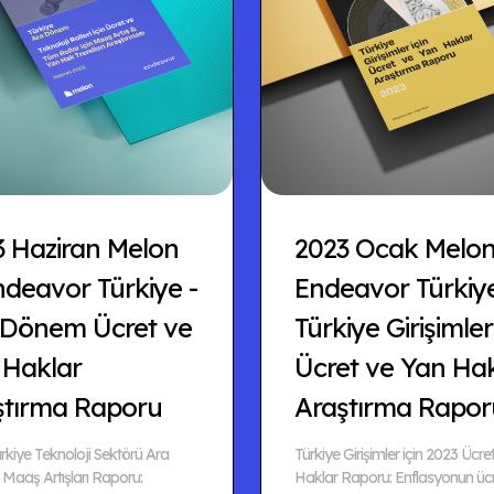
3 Haziran Melon
2023 Ocak Melo
deavor Türkiye -
Endeavor Türkiye
 Dönem Ücret ve
Türkiye Girişimler
 Haklar
Ücret ve Yan Ha
ştırma Raporu
Araştırma Rapor
rkiye Teknoloji Sektörü Ara
Türkiye Girişimler için 2023 Ücre
aaş Artışları Raporu:
Haklar Raporu: Enflasyonun ücr