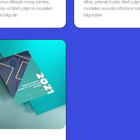
onun etkisiyle maaş zamları,
etkisi, yetenek kaybı, hibrit çalı
ar ve hibrit çalışma modelleri
modelleri ve kadın istihdamı ha
 bilgi alın.
bilgi edinin!