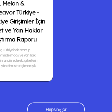
1 Melon &
avor Türkiye -
iye Girişimler İçin
et ve Yan Haklar
ştırma Raporu
, Türkiye’deki startup
teminde maaş ve yan hak
ini analiz ederek, şirketlerin
yönetimi stratejilerine ışık
Hepsini gör