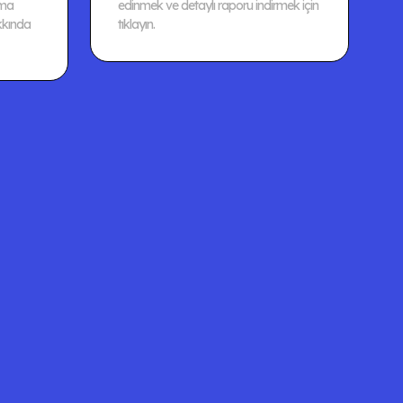
şma
edinmek ve detaylı raporu indirmek için
kkında
tıklayın.