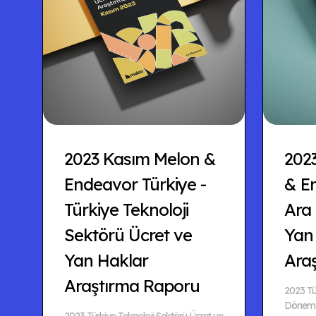
2023 Kasım Melon &
202
Endeavor Türkiye -
& En
Türkiye Teknoloji
Ara
Sektörü Ücret ve
Yan
Yan Haklar
Ara
Araştırma Raporu
2023 Tü
Dönem M