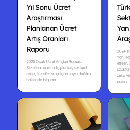
Yıl Sonu Ücret
Türk
Araştırması
Sek
Planlanan Ücret
Yan
Artış Oranları
Ara
Raporu
2024 Tü
Yan Hak
2025 Ocak Ücret Artışları Raporu:
etkileri,
Şirketlerin ücret artış planları, sektörel
uzaktan 
maaş trendleri ve çalışan sayısı dağılımı
zeka ve 
hakkında bilgi alın.
edinin.