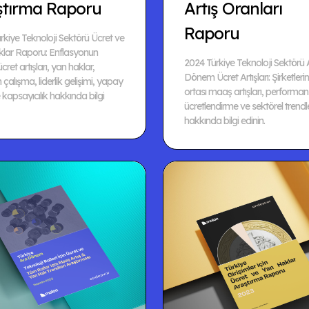
ştırma Raporu
Artış Oranları
Raporu
rkiye Teknoloji Sektörü Ücret ve
lar Raporu: Enflasyonun
2024 Türkiye Teknoloji Sektörü 
 ücret artışları, yan haklar,
Dönem Ücret Artışları: Şirketlerin 
çalışma, liderlik gelişimi, yapay
ortası maaş artışları, performa
kapsayıcılık hakkında bilgi
ücretlendirme ve sektörel trendl
hakkında bilgi edinin.