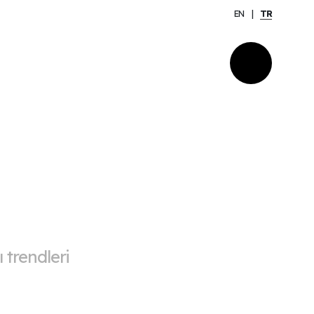
EN
TR
 trendleri