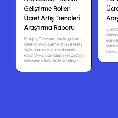
Geliştirme Rolleri
Ücr
Ücret Artış Trendleri
Ara
Araştırma Raporu
Bu rapor
ekosis
Bu rapor, Türkiye’deki yazılım geliştirme
eğilimler
rolleri için maaş eğilimlerini ve şirketlerin
yetenek 
2022 maaş artışı stratejilerini analiz
tutuyor.
ediyor. Döviz bazlı maaşlar ve uzaktan
çalışmanın sektöre etkileri ele alınıyor.