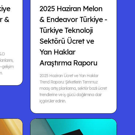
kiye
2025 Haziran Melon
r &
& Endeavor Türkiye -
Türkiye Teknoloji
Sektörü Ücret ve
Yan Haklar
L&D
lanlarını,
Araştırma Raporu
–gelişim
n.
2025 Haziran Ücret ve Yan Haklar
Trend Raporu: Şirketlerin Temmuz
maaş artış planlarına, sektör bazlı ücret
trendlerine ve iş gücü dağılımına dair
içgörüler edinin.