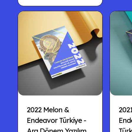
2022 Melon &
202
Endeavor Türkiye -
Ende
Ara Dönem Yazılım
Türk