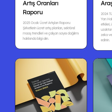
Artış Oranları
Ara
Raporu
2024 Tü
Yan Hak
2025 Ocak Ücret Artışları Raporu:
etkileri,
Şirketlerin ücret artış planları, sektörel
uzaktan 
maaş trendleri ve çalışan sayısı dağılımı
zeka ve 
hakkında bilgi alın.
edinin.