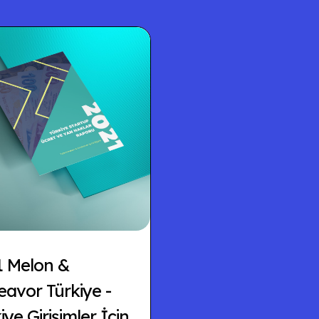
1 Melon &
avor Türkiye -
iye Girişimler İçin