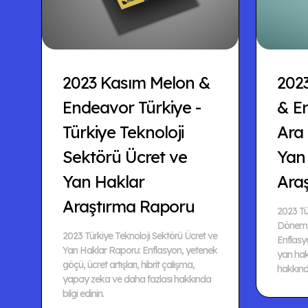
2023 Kasım Melon &
202
Endeavor Türkiye -
& En
Türkiye Teknoloji
Ara
Sektörü Ücret ve
Yan
Yan Haklar
Ara
Araştırma Raporu
2023 Tü
Dönem M
2023 Türkiye Teknoloji Sektörü Ücret ve
Enflasy
Yan Haklar Raporu: Enflasyon, yetenek
yan hakl
göçü, ücret artışları, hibrit çalışma,
hakkında
yapay zeka ve daha fazlası hakkında
bilgi edinin.