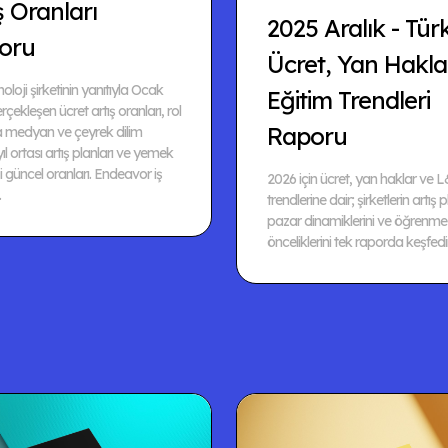
ş Oranları
2025 Aralık - Tür
oru
Ücret, Yan Hakla
oloji şirketinin yanıtıyla Ocak
Eğitim Trendleri
çekleşen ücret artış oranları, rol
Raporu
 medyan ve çeyrek dilim
 yıl ortası artış planları ve yemek
 güncel oranları. Endeavor iş
2026 için ücret, yan haklar ve 
.
trendlerine dair; şirketlerin artış p
pazar dinamiklerini ve öğrenme
önceliklerini tek raporda keşfedi