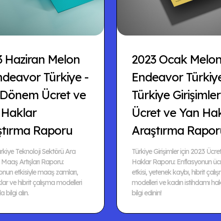
3 Haziran Melon
2023 Ocak Melo
deavor Türkiye -
Endeavor Türkiye
 Dönem Ücret ve
Türkiye Girişimler
 Haklar
Ücret ve Yan Ha
ştırma Raporu
Araştırma Rapor
rkiye Teknoloji Sektörü Ara
Türkiye Girişimler için 2023 Ücre
aaş Artışları Raporu:
Haklar Raporu: Enflasyonun ücr
onun etkisiyle maaş zamları,
etkisi, yetenek kaybı, hibrit çalı
ar ve hibrit çalışma modelleri
modelleri ve kadın istihdamı ha
 bilgi alın.
bilgi edinin!