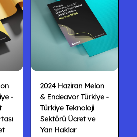
lon
2024 Haziran Melon
ye -
& Endeavor Türkiye -
t
Türkiye Teknoloji
rtası
Sektörü Ücret ve
et
Yan Haklar