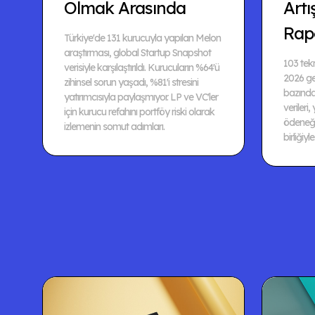
Olmak Arasında
Artı
Rap
Türkiye'de 131 kurucuyla yapılan Melon
araştırması, global Startup Snapshot
103 tekn
verisiyle karşılaştırıldı. Kurucuların %64'ü
2026 ger
zihinsel sorun yaşadı, %81'i stresini
bazında
yatırımcısıyla paylaşmıyor. LP ve VC'ler
verileri,
için kurucu refahını portföy riski olarak
ödeneği
izlemenin somut adımları.
birliğiyle