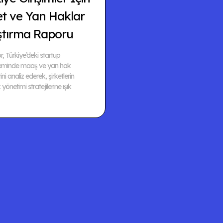
et ve Yan Haklar
ştırma Raporu
, Türkiye’deki startup
teminde maaş ve yan hak
ini analiz ederek, şirketlerin
yönetimi stratejilerine ışık