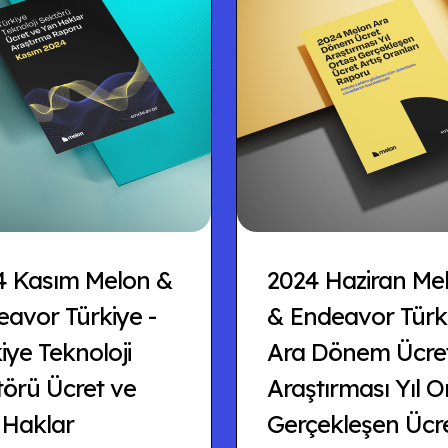
4 Kasım Melon &
2024 Haziran Me
avor Türkiye -
& Endeavor Türki
iye Teknoloji
Ara Dönem Ücre
törü Ücret ve
Araştırması Yıl O
 Haklar
Gerçekleşen Ücr