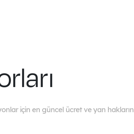
rları
syonlar için en güncel ücret ve yan haklarını