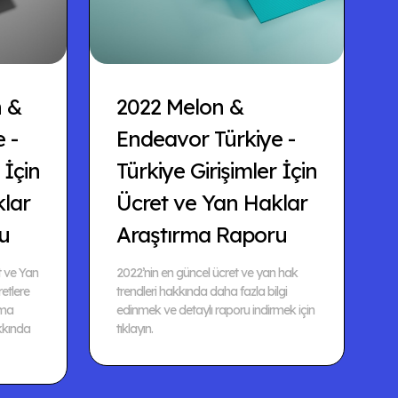
n &
2022 Melon &
 -
Endeavor Türkiye -
 İçin
Türkiye Girişimler İçin
klar
Ücret ve Yan Haklar
u
Araştırma Raporu
t ve Yan
2022’nin en güncel ücret ve yan hak
etlere
trendleri hakkında daha fazla bilgi
şma
edinmek ve detaylı raporu indirmek için
kkında
tıklayın.