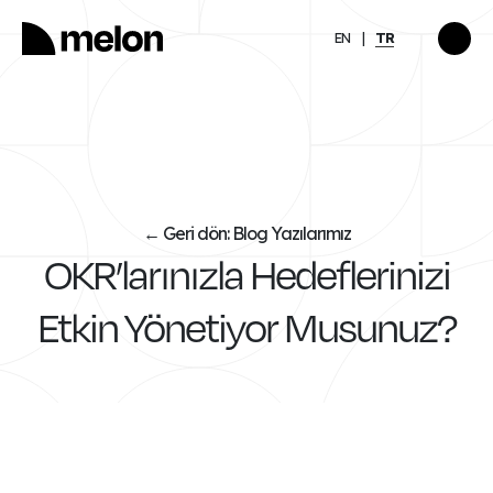
EN
TR
ÖNE ÇIKAN
llerinde
Girişimcinin Zihinsel
Sağlığı: İyi Görünmekle
İyi Olmak Arasında
Keşfet
→
Geri dön: Blog Yazılarımız
←
OKR’larınızla Hedeflerinizi
Etkin Yönetiyor Musunuz?