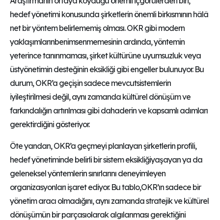
Araştırmanın ortaya koyduğu önemli içgörülerden biri,
hedef yönetimi konusunda şirketlerin önemli birkısmının hâlâ
net bir yöntem belirlememiş olması. OKR gibi modern
yaklaşımlarınbenimsenmemesinin ardında, yöntemin
yeterince tanınmaması, şirket kültürüne uyumsuzluk veya
üstyönetimin desteğinin eksikliği gibi engeller bulunuyor. Bu
durum, OKR’a geçişin sadece mevcutsistemlerin
iyileştirilmesi değil, aynı zamanda kültürel dönüşüm ve
farkındalığın artırılması gibi dahaderin ve kapsamlı adımları
gerektirdiğini gösteriyor.
Öte yandan, OKR’a geçmeyi planlayan şirketlerin profili,
hedef yönetiminde belirli bir sistem eksikliğiyaşayan ya da
geleneksel yöntemlerin sınırlarını deneyimleyen
organizasyonları işaret ediyor. Bu tablo,OKR’ın sadece bir
yönetim aracı olmadığını, aynı zamanda stratejik ve kültürel
dönüşümün bir parçasıolarak algılanması gerektiğini