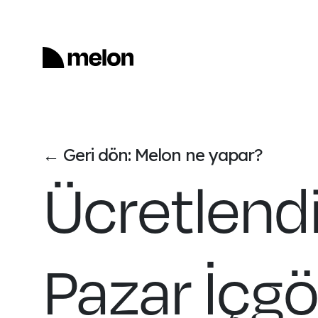
Geri dön: Melon ne yapar?
←
Ücretlend
Pazar İçgö