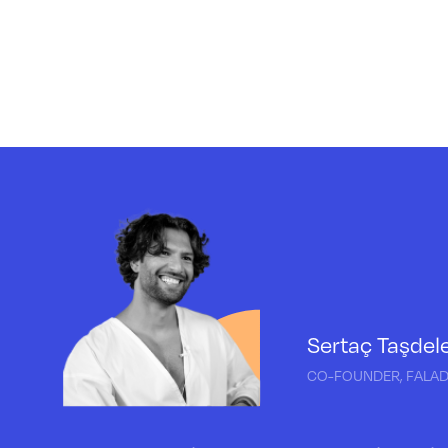
Ali 
FOUND