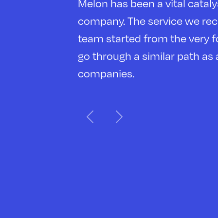
ology
Utilizing Melon's t
d her
VC is a customer se
mpany
complementary team 
grateful to work wi
Previous
Next