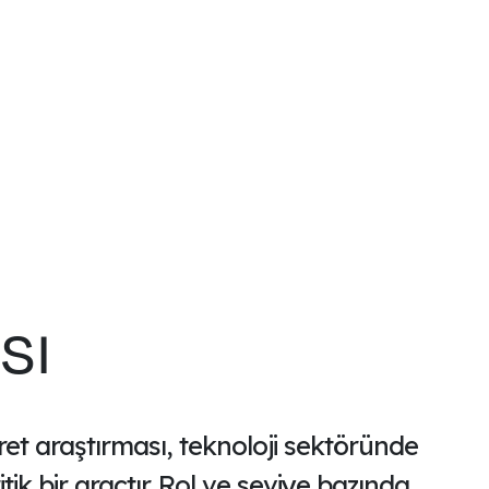
sı
ret araştırması, teknoloji sektöründe
tik bir araçtır. Rol ve seviye bazında