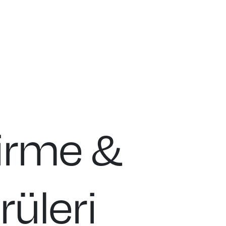
irme &
rüleri