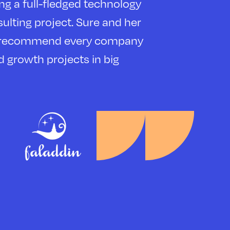
ur team successfully in a short time.
region, we have a unique and
vestors, and growth partners. We are
tment fronts.