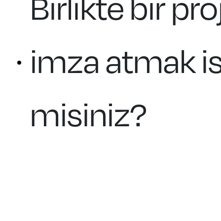
Birlikte bir pr
imza atmak is
misiniz?