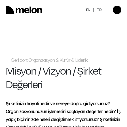
EN
TR
ÖNE ÇIKAN
llerinde
Girişimcinin Zihinsel
Sağlığı: İyi Görünmekle
İyi Olmak Arasında
Keşfet
→
Geri dön: Organizasyon & Kültür & Liderlik
←
Misyon / Vizyon / Şirket
Değerleri
Şirketinizin hayali nedir ve nereye doğru gidiyorsunuz?
Organizasyonunuzun işlemesini sağlayan değerler nedir? İş
yapış biçiminizde neleri değiştirmek istiyorsunuz? Şirketinizin