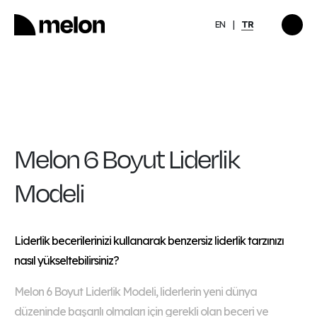
EN
TR
ÖNE ÇIKAN
llerinde
Girişimcinin Zihinsel
Sağlığı: İyi Görünmekle
İyi Olmak Arasında
Keşfet
→
Melon 6 Boyut Liderlik
Modeli
Liderlik becerilerinizi kullanarak benzersiz liderlik tarzınızı
nasıl yükseltebilirsiniz?
Melon 6 Boyut Liderlik Modeli, liderlerin yeni dünya
düzeninde başarılı olmaları için gerekli olan beceri ve