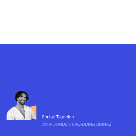
Sertaç Taşdelen
CO-FOUNDER, FALADDIN& BINNAZ